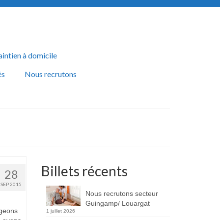
aintien à domicile
és
Nous recrutons
Billets récents
28
SEP 2015
Nous recrutons secteur
Guingamp/ Louargat
ogeons
1 juillet 2026