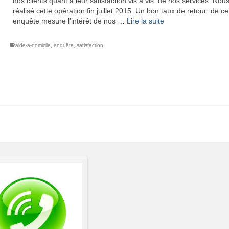
nos clients quant à leur satisfaction vis à vis de nos services. Nou
réalisé cette opération fin juillet 2015. Un bon taux de retour de ce
enquête mesure l’intérêt de nos …
Lire la suite
aide-a-domicile
,
enquête
,
satisfaction