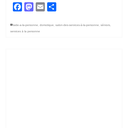
Facebook
Mastodon
Email
Partager
aide-a-la-personne
,
domotique
,
salon-des-services-à-la-personne
,
séniors
,
services à la personne