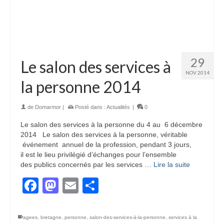
29
Le salon des services à
NOV 2014
la personne 2014
de
Domarmor
|
Posté dans :
Actualités
|
0
Le salon des services à la personne du 4 au 6 décembre
2014 Le salon des services à la personne, véritable
événement annuel de la profession, pendant 3 jours,
il est le lieu privilégié d’échanges pour l’ensemble
des publics concernés par les services …
Lire la suite
Facebook
Mastodon
Email
Partager
agees
,
bretagne
,
personne
,
salon-des-services-à-la-personne
,
services à la