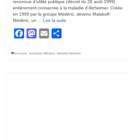
reconnue d’utilité publique (décret du 26 août 1999)
entièrement consacrée à la maladie d’Alzheimer. Créée
en 1999 par le groupe Médéric, devenu Malakoff-
Médéric, un …
Lire la suite
Facebook
Mastodon
Email
Partager
annuaire
,
fondation Médéric
,
Maladie Alzhimer