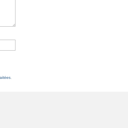
aitées
.